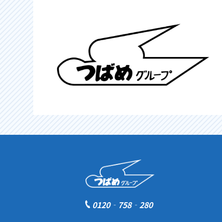
0120‐758‐280