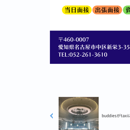
buddiesがta