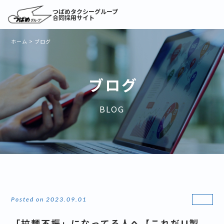
つばめタクシーグループ
合同採用サイト
ホーム
>
ブログ
ブログ
BLOG
Posted on 2023.09.01
「拉麺不振」になってる人へ【これだ!!製