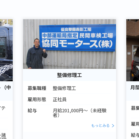
整備修理工
ト（中
月
募集職種
整備修理工
雇用形態
正社員
アテ
募
給与
月給201,000円～（未経験
者）
雇
もっとみる
+諸
給