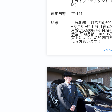
ドライブアテンダント
区）
雇用形態
正社員
給与
【昼勤務】 月給210,60
+歩合給+諸手当 【夜勤
月給246,600円+歩合給
手当 平均月給：30～35
売上により月給50万円
える方もいます！
もっと