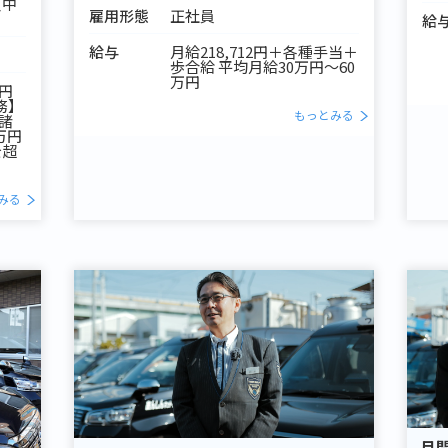
（中
雇用形態
正社員
給
給与
月給218,712円＋各種手当＋
歩合給 平均月給30万円～60
万円
0円
務】
もっとみる
+諸
万円
を超
みる
月