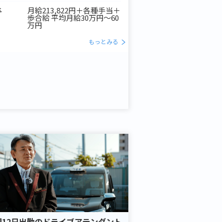
与
月給213,822円＋各種手当＋
歩合給 平均月給30万円～60
万円
もっとみる
間12日出勤のドライブアテンダント