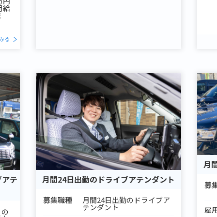
万円
月給
ま
みる
月
ブアテ
月間24日出勤のドライブアテンダント
募
募集職種
月間24日出勤のドライブア
テンダント
雇
）の