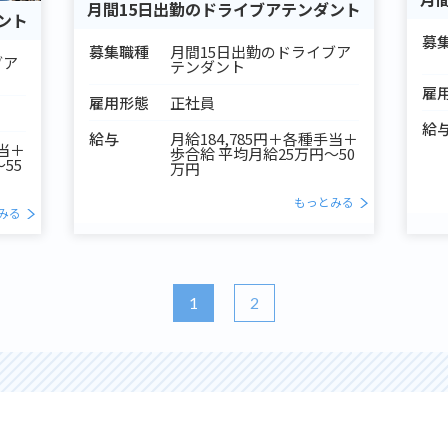
月間15日出勤のドライブアテンダント
ント
募
募集職種
月間15日出勤のドライブア
ブア
テンダント
雇
雇用形態
正社員
給
給与
月給184,785円＋各種手当＋
手当＋
歩合給 平均月給25万円～50
55
万円
もっとみる
みる
1
2