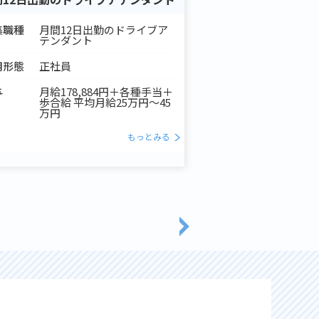
集職種
月間12日出勤のドライブア
テンダント
用形態
正社員
与
月給178,884円＋各種手当＋
歩合給 平均月給25万円～45
万円
もっとみる
a