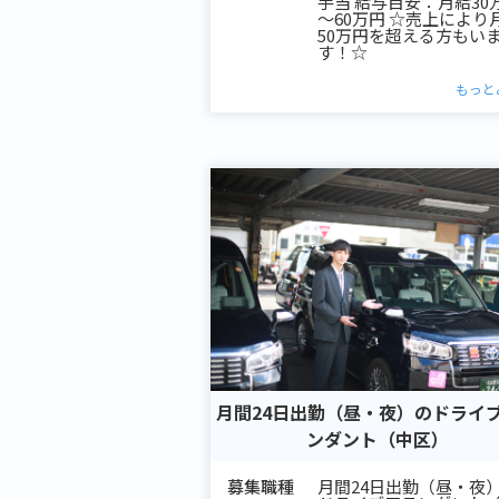
手当 給与目安：月給30
～60万円 ☆売上により
50万円を超える方もい
す！☆
もっと
月間24日出勤（昼・夜）のドライ
ンダント（中区）
募集職種
月間24日出勤（昼・夜