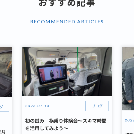
おすすめ記事
RECOMMENDED ARTICLES
ブログ
2026.07.14
グ
初の試み 横乗り体験会～スキマ時間
202
を活用してみよう～
8月