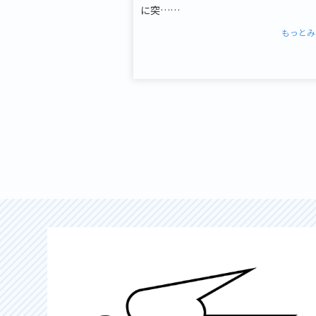
に突……
もっとみ