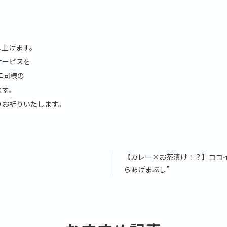
し上げます。
サービスを
年同様の
ます。
りお祈りいたします。
【カレー×お茶漬け！？】ココ
らあげまぶし”