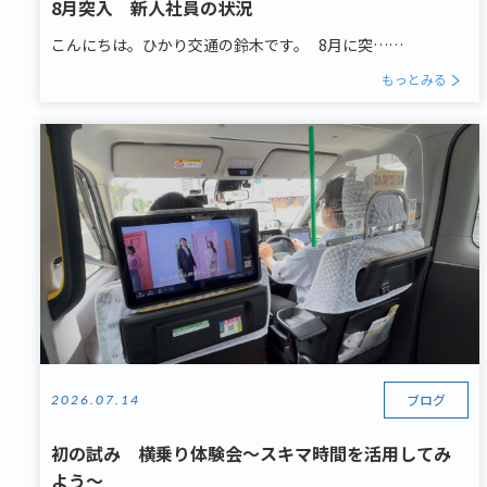
8月突入 新人社員の状況
こんにちは。ひかり交通の鈴木です。 8月に突……
もっとみる
ブログ
2026.07.14
初の試み 横乗り体験会～スキマ時間を活用してみ
よう～