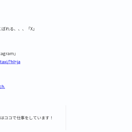
こぼれる、、、「X」
agram」
axi/?hl=ja
ch.
はココで仕事をしています！