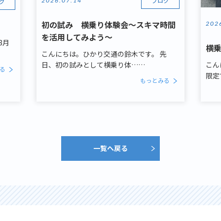
ブログ
2026.07.14
グ
初の試み 横乗り体験会～スキマ時間
202
を活用してみよう～
8月
横
こんにちは。ひかり交通の鈴木です。 先
日、初の試みとして横乗り体……
こん
る
限定
もっとみる
一覧へ戻る