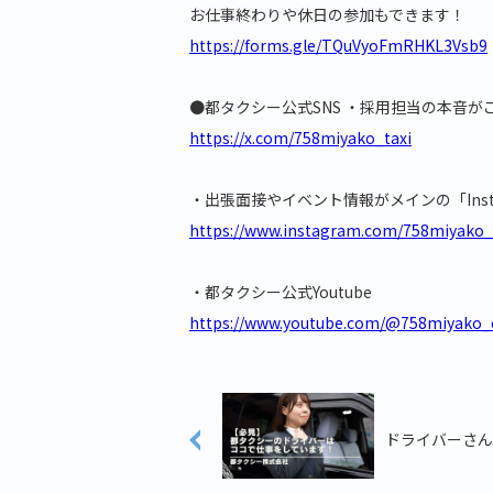
お仕事終わりや休日の参加もできます！
https://forms.gle/TQuVyoFmRHKL3Vsb9
●都タクシー公式SNS ・採用担当の本音が
https://x.com/758miyako_taxi
・出張面接やイベント情報がメインの「Inst
https://www.instagram.com/758miyako_t
・都タクシー公式Youtube
https://www.youtube.com/@758miyako_
ドライバーさん