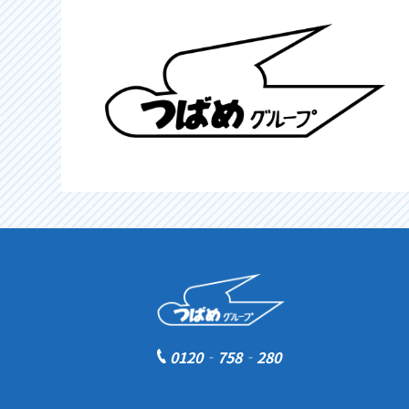
0120‐758‐280