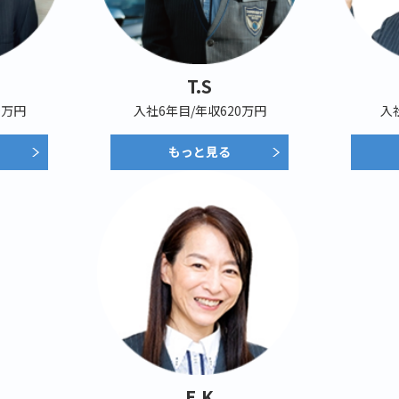
T.S
0万円
入社6年目/年収620万円
入
もっと見る
E.K