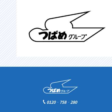
0120‐758‐280