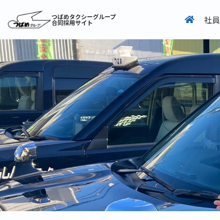
つばめタクシーグループ
社員
合同採用サイト
ホーム
>
社員を知る