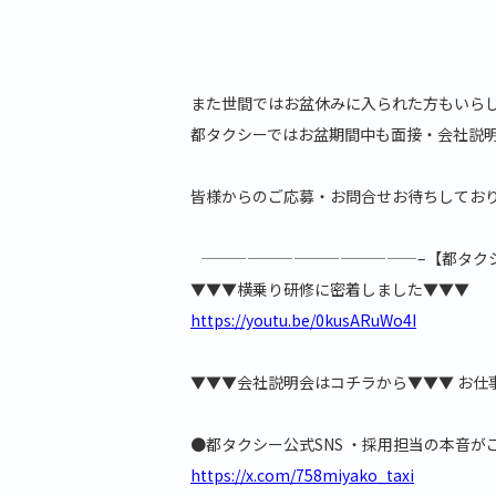
また世間ではお盆休みに入られた方もいら
都タクシーではお盆期間中も面接・会社説
皆様からのご応募・お問合せお待ちしてお
——————————————–【都タク
▼▼▼横乗り研修に密着しました▼▼▼
https://youtu.be/0kusARuWo4I
▼▼▼会社説明会はコチラから▼▼▼ お仕
●都タクシー公式SNS ・採用担当の本音が
https://x.com/758miyako_taxi