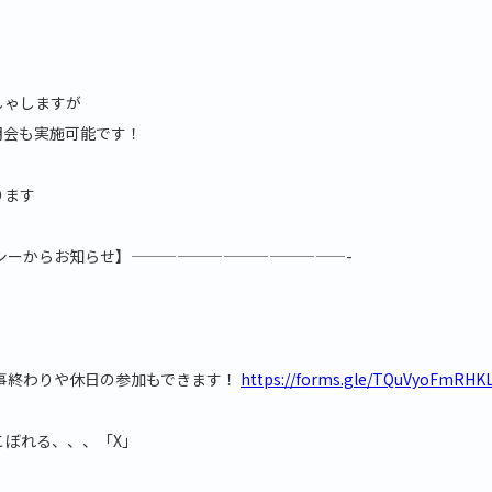
しゃしますが
明会も実施可能です！
ります
シーからお知らせ】——————————————-
事終わりや休日の参加もできます！
https://forms.gle/TQuVyoFmRHK
こぼれる、、、「X」