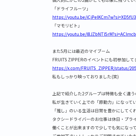
「ドライフルーツ」
https://youtu.be/iCjPelKCm7w?si=XD5fU
「マモリビト」
https://youtu.be/I8JZbNTl5rM?si=ACIm
また5月には最近のマイブーム
FRUITS ZIPPERのイベントにも初参加し
https://x.com/FRUITS_ZIPPER/status/2
私もしっかり映っておりました(笑)
上記で紹介した2グループは特徴も全く違う
私が生きていく上での「原動力」になって
「推し」のいる生活は日常を豊かにしてく
タクシードライバーのお仕事は休日・プラ
働くことが出来ますので少しでも気になっ
ご参加下さい！しっかりご説明させていた