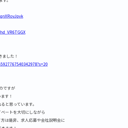
3qnXRovJpvk
cbhd_VR6TGGX
てきました！
055927767540342978?s=20
のですが
います！
れると思っています。
イベートを大切にしながら
て方は是非、求人応募や会社説明会に
だきます！