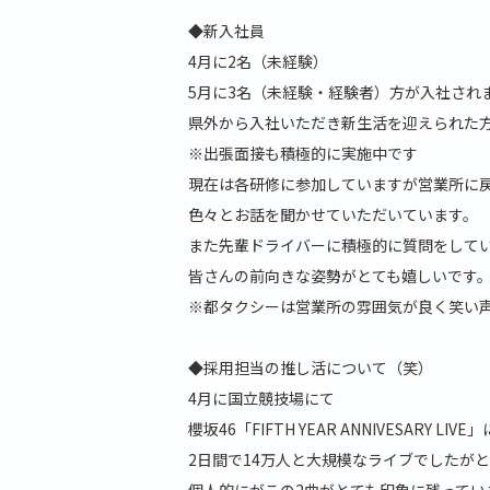
◆新入社員
4月に2名（未経験）
5月に3名（未経験・経験者）方が入社され
県外から入社いただき新生活を迎えられた
※出張面接も積極的に実施中です
現在は各研修に参加していますが営業所に
色々とお話を聞かせていただいています。
また先輩ドライバーに積極的に質問をして
皆さんの前向きな姿勢がとても嬉しいです
※都タクシーは営業所の雰囲気が良く笑い
◆採用担当の推し活について（笑）
4月に国立競技場にて
櫻坂46「FIFTH YEAR ANNIVESARY L
2日間で14万人と大規模なライブでしたが
個人的にがこの2曲がとても印象に残ってい